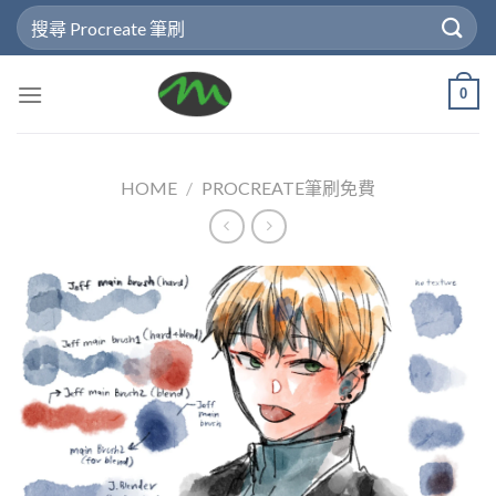
Skip
Search
to
for:
content
0
HOME
/
PROCREATE筆刷免費