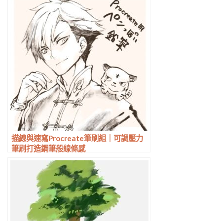
描線與速寫Procreate筆刷組｜可調壓力
筆刷打造鋼筆般線條感