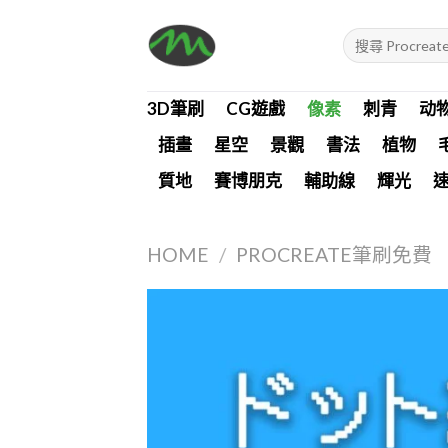
Skip
Search
to
for:
content
3D筆刷
CG遊戲
像素
刺青
动
插畫
星空
景觀
書法
植物
質地
賽博朋克
輔助線
輝光
HOME
/
PROCREATE筆刷免費