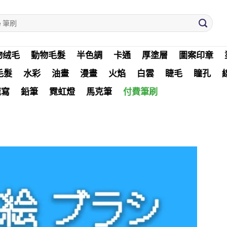
物绒毛
動物毛髮
半色調
卡通
厚塗層
圖案印章
毛髮
水彩
油畫
漫畫
火焰
白雲
睫毛
瞳孔
速寫
鉛筆
霓虹燈
馬克筆
付費筆刷