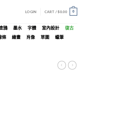
LOGIN
CART /
$
0.00
0
塗鴉
墨水
字體
室內設計
復古
線條
繪畫
肖像
草圖
蠟筆