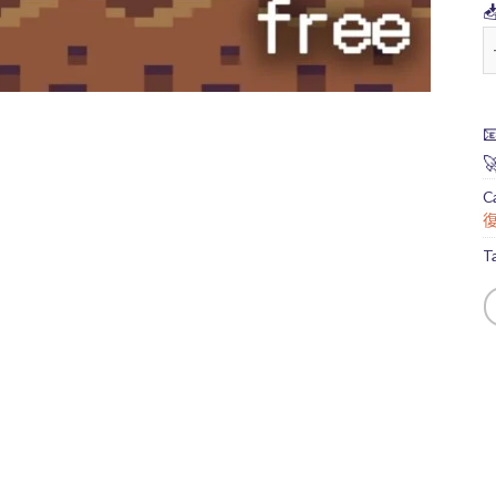
復

C
T