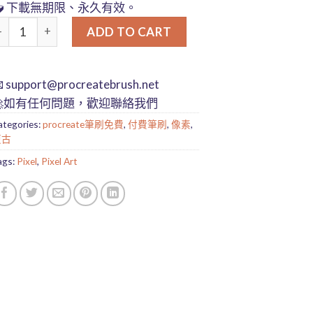
📥 下載無期限、永久有效。
古像素風Procreate筆刷｜Pixel Art專用設計工具組 quantity
ADD TO CART

support@procreatebrush.net
🚀如有任何問題，歡迎聯絡我們
ategories:
procreate筆刷免費
,
付費筆刷
,
像素
,
復古
ags:
Pixel
,
Pixel Art