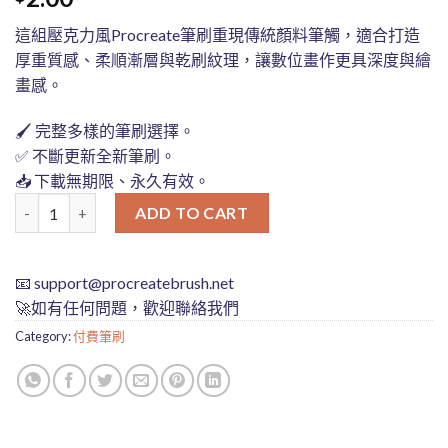
這組壓克力風Procreate筆刷重現傳統顏料筆觸，適合打造
厚重質感、柔順漸層與乾刷紋理，讓數位畫作更具深度與繪
畫感。
🖌️ 完整多樣的筆刷選擇。
✅ 不斷更新全新筆刷。
📥 下載無期限、永久有效。
壓克力筆觸Procreate筆刷組｜擬真質感與豐富筆觸表現效果 quantit
ADD TO CART
📧
support@procreatebrush.net
🚀如有任何問題，歡迎聯絡我們
Category:
付費筆刷