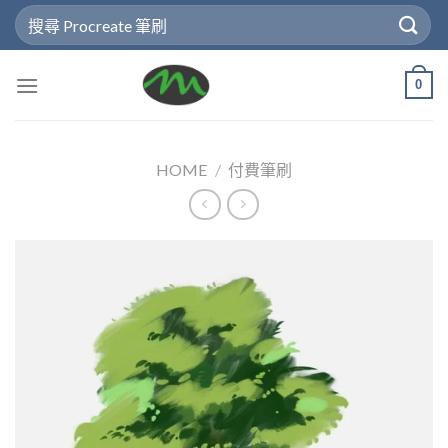
Skip
Search
to
for:
content
0
HOME
/
付費筆刷